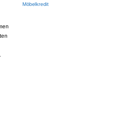
Möbelkredit
mmen
ten
…