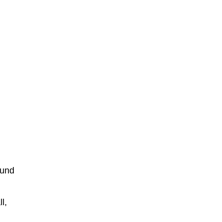
 und
l,