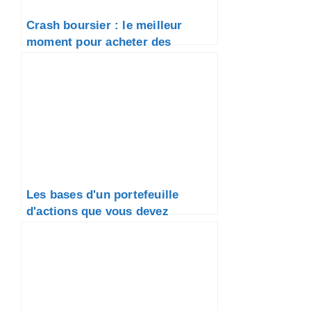
Crash boursier : le meilleur
moment pour acheter des
actions. 2 règles simples !
Les bases d'un portefeuille
d'actions que vous devez
connaître dès maintenant pour
saisir chaque crise boursière
comme une opportunité