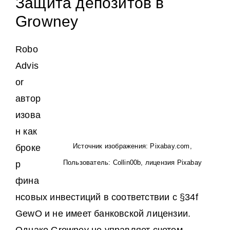
Защита депозитов в
Growney
Robo
Advis
or
автор
изова
н как
Источник изображения: Pixabay.com,
броке
Пользователь: Collin00b, лицензия Pixabay
р
фина
нсовых инвестиций в соответствии с §34f
GewO и не имеет банковской лицензии.