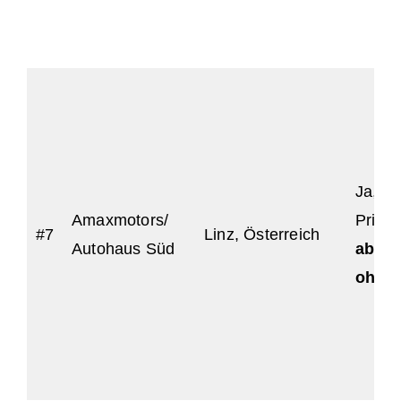
Ja, fü
Amaxmotors/
Priva
#7
Linz, Österreich
Autohaus Süd
aber 
ohne