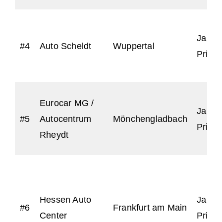
Ja, fü
#4
Auto Scheldt
Wuppertal
Priva
Eurocar MG /
Ja, fü
#5
Autocentrum
Mönchengladbach
Priva
Rheydt
Hessen Auto
Ja, fü
#6
Frankfurt am Main
Center
Priva