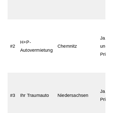
Ja, fü
H+P-
#2
Chemnitz
und
Autovermietung
Priva
Ja, fü
#3
Ihr Traumauto
Niedersachsen
Priva