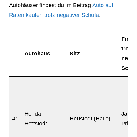
Autohäuser findest du im Beitrag
Auto auf
Raten kaufen trotz negativer Schufa
.
Finan
trotz
Autohaus
Sitz
negat
Schu
Honda
Ja, fü
#1
Hettstedt (Halle)
Hettstedt
Priva