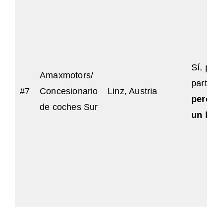
Sí, par
Amaxmotors/
particu
#7
Concesionario
Linz, Austria
pero n
de coches Sur
un ban