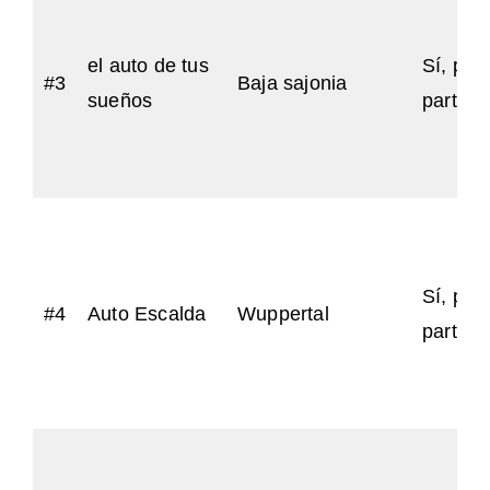
el auto de tus
Sí, par
#3
Baja sajonia
sueños
particu
Sí, par
#4
Auto Escalda
Wuppertal
particu