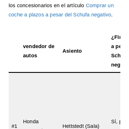
los concesionarios en el artículo
Comprar un
coche a plazos a pesar del Schufa negativo
.
¿Finan
vendedor de
a pesar
Asiento
autos
Schufa
negati
Honda
Sí, par
#1
Hettstedt (Sala)