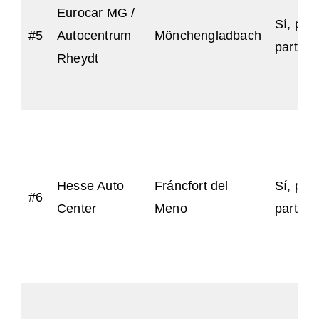
Eurocar MG /
Sí, par
#5
Autocentrum
Mönchengladbach
particu
Rheydt
Hesse Auto
Fráncfort del
Sí, par
#6
Center
Meno
particu