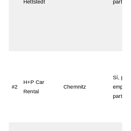
Hettstedt
particu
Sí, par
H+P Car
#2
Chemnitz
empres
Rental
particu